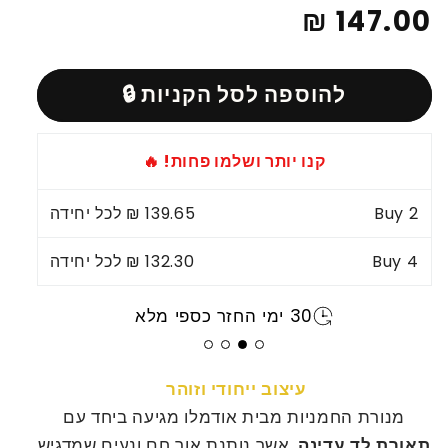
מחיר
147.00 ₪
למנורת
למנורת
עיצוב
עיצוב
רגיל
דקורטיבית
דקורטיבית
עלי
עלי
להוספה לסל הקניות 🔒
החמנייה
החמנייה
|
|
מבית
מבית
קנו יותר ושלמו פחות! 🔥
אודמלו
אודמלו
2
Buy
139.65 ₪ לכל יחידה
4
Buy
132.30 ₪ לכל יחידה
30 ימי החזר כספי מלא
עיצוב ייחודי וזוהר
מנורת החמניות מבית אודמלו מגיעה ביחד עם
תאורת לד עדינה
, אשר נותנת אור חם ונעים שמדגיש