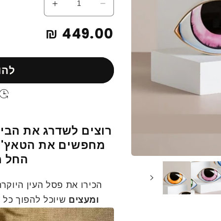
הפחתת
הגדלת
כמות
כמות
מחיר
449.00 ₪
לפסל
לפסל
עין
עין
רגיל
יוקרתי
יוקרתי
מבית
מבית
להו
אודמלו
אודמלו
רוצים לשדרג את הבית
מחפשים את הטאץ' 
החל מ
הכירו את פסל העין היוקר
ומעצים
שיוכל להפוך כל 