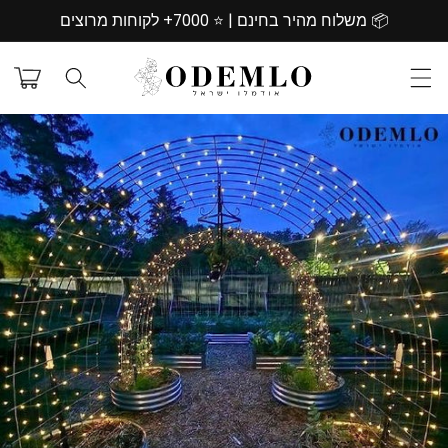
דילוג
📦 משלוח מהיר בחינם | ⭐️ 7000+ לקוחות מרוצים
לתוכן
עגלת
קניות
דילוג
למידע
מוצר